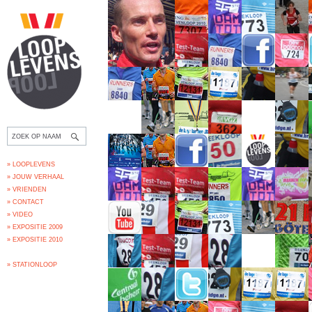
» LOOPLEVENS
» JOUW VERHAAL
» VRIENDEN
» CONTACT
» VIDEO
» EXPOSITIE 2009
» EXPOSITIE 2010
» STATIONLOOP