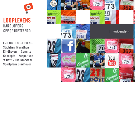
|
volgende »