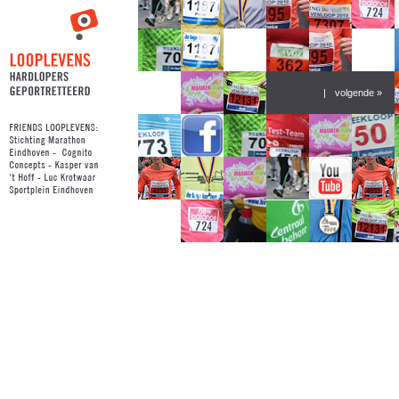
|
volgende »