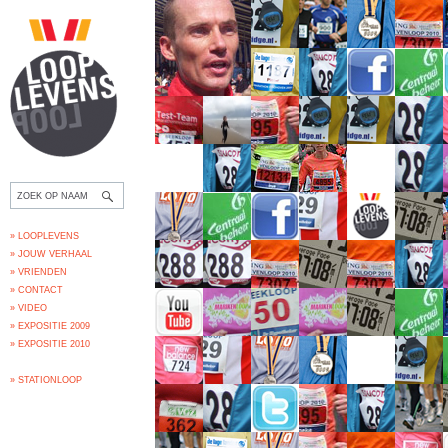
» LOOPLEVENS
» JOUW VERHAAL
» VRIENDEN
» CONTACT
» VIDEO
» EXPOSITIE 2009
» EXPOSITIE 2010
» STATIONLOOP