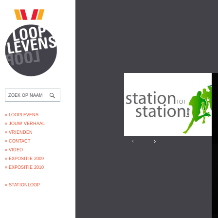
» LOOPLEVENS
» JOUW VERHAAL
» VRIENDEN
» CONTACT
» VIDEO
» EXPOSITIE 2009
» EXPOSITIE 2010
» STATIONLOOP