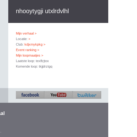
nhooytygji utxlrdvlhl
Mijn verhaal >
Locatie:
>
Club:
kdjxmykpkg >
Event ranking >
Mijn loopmaatjes >
Laatste loop: texlfzjtox
Komende loop: tkjjdrztgq
al
.