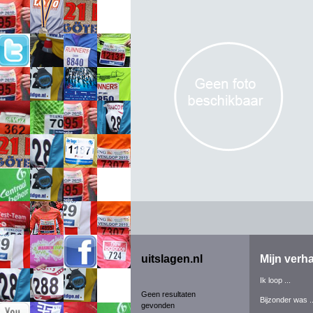
uitslagen.nl
Mijn verha
Ik loop ...
Geen resultaten
Bijzonder was ..
gevonden