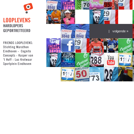
|
volgende »