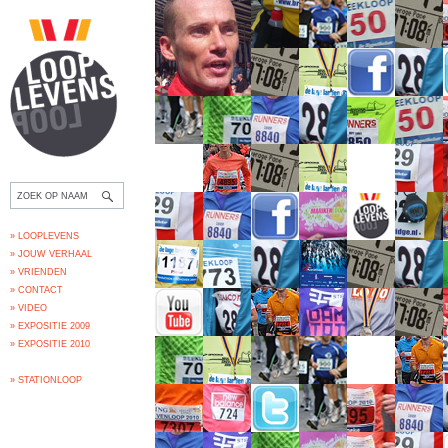
» LOOPLEVENS
» JOUW VERHAAL
» VRIENDEN
» CONTACT
» VIDEO
» EXPOSITIE 2009
» EXPOSITIE 2010
» STATIONLOOP