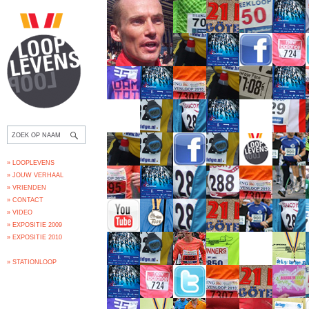
» LOOPLEVENS
» JOUW VERHAAL
» VRIENDEN
» CONTACT
» VIDEO
» EXPOSITIE 2009
» EXPOSITIE 2010
» STATIONLOOP