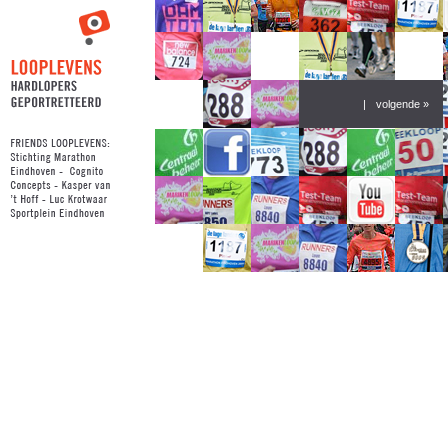
|
volgende »