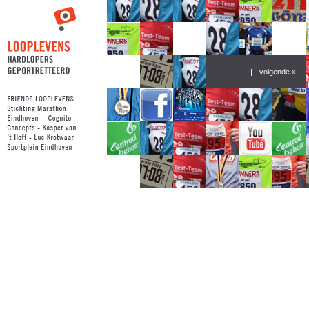
|
volgende »