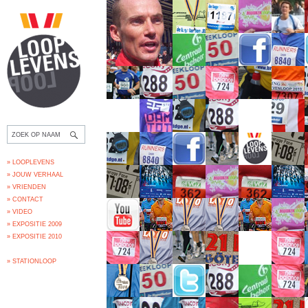
» LOOPLEVENS
» JOUW VERHAAL
» VRIENDEN
» CONTACT
» VIDEO
» EXPOSITIE 2009
» EXPOSITIE 2010
» STATIONLOOP