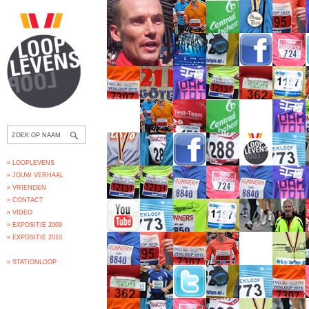
» LOOPLEVENS
» JOUW VERHAAL
» VRIENDEN
» CONTACT
» VIDEO
» EXPOSITIE 2009
» EXPOSITIE 2010
» STATIONLOOP