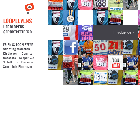
|
volgende »