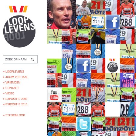
» LOOPLEVENS
» JOUW VERHAAL
» VRIENDEN
» CONTACT
» VIDEO
» EXPOSITIE 2009
» EXPOSITIE 2010
» STATIONLOOP