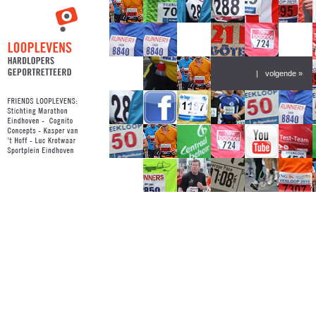
|
volgende »