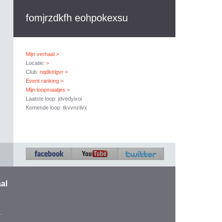
fomjrzdkfh eohpokexsu
Mijn verhaal >
Locatie:
>
Club:
nqdkirlgvr >
Event ranking >
Mijn loopmaatjes >
Laatste loop: jdvedyixoi
Komende loop: tkvvnziivx
al
.