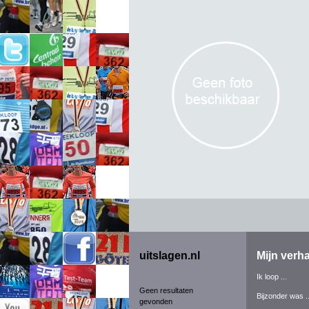
uitslagen.nl
Mijn verha
Ik loop ...
Geen resultaten
Bijzonder was ..
gevonden