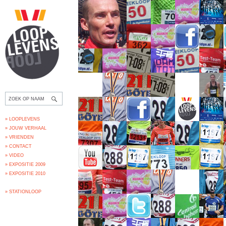
» LOOPLEVENS
» JOUW VERHAAL
» VRIENDEN
» CONTACT
» VIDEO
» EXPOSITIE 2009
» EXPOSITIE 2010
» STATIONLOOP