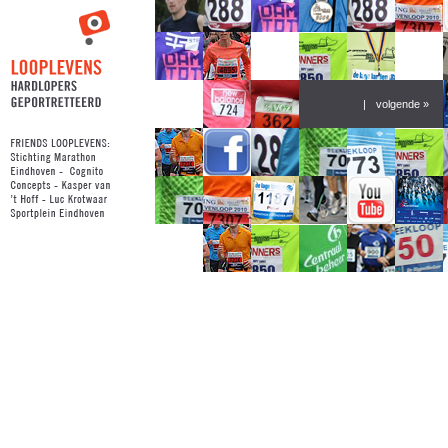
|
volgende »