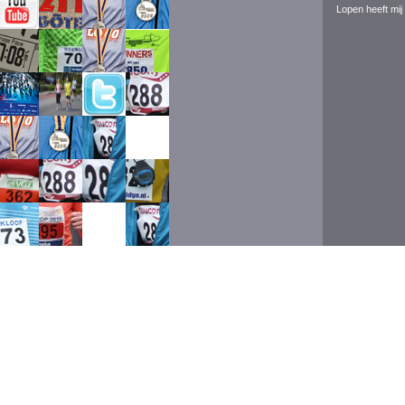
Lopen heeft mij 
Event ran