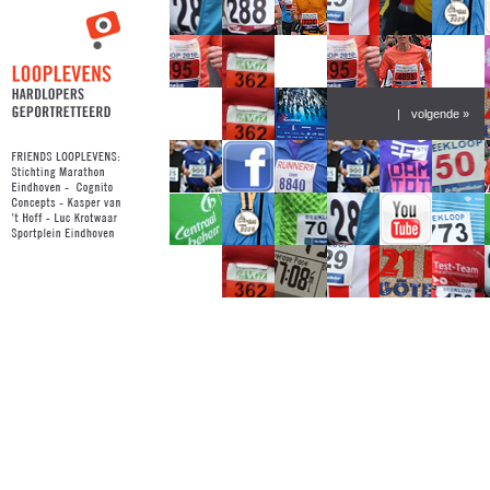
|
volgende »