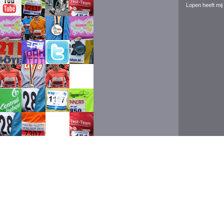
Lopen heeft mij 
Event ran