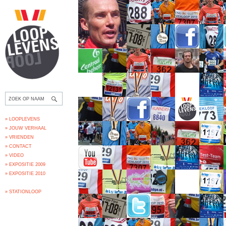
» LOOPLEVENS
» JOUW VERHAAL
» VRIENDEN
» CONTACT
» VIDEO
» EXPOSITIE 2009
» EXPOSITIE 2010
» STATIONLOOP