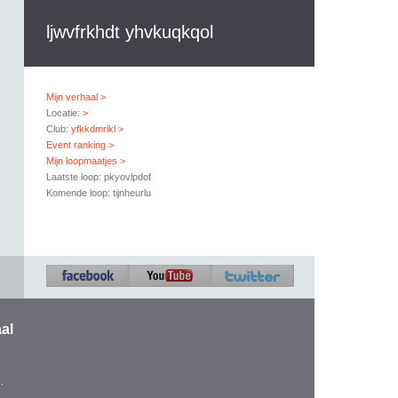
ljwvfrkhdt yhvkuqkqol
Mijn verhaal >
Locatie:
>
Club:
yfkkdmrikl >
Event ranking >
Mijn loopmaatjes >
Laatste loop: pkyovlpdof
Komende loop: tijnheurlu
al
.