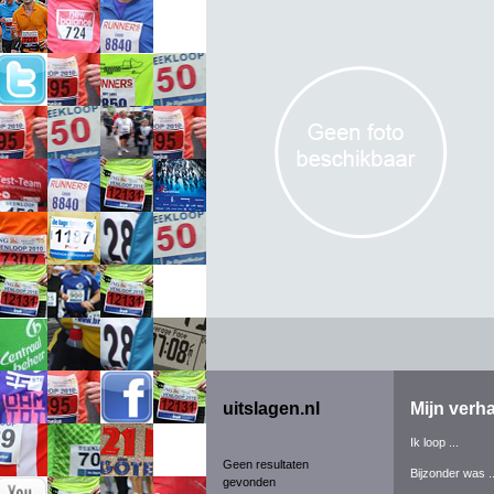
uitslagen.nl
Mijn verha
Ik loop ...
Geen resultaten
Bijzonder was ..
gevonden