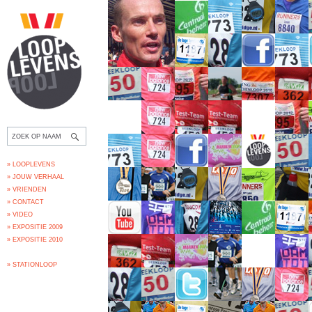
» LOOPLEVENS
» JOUW VERHAAL
» VRIENDEN
» CONTACT
» VIDEO
» EXPOSITIE 2009
» EXPOSITIE 2010
» STATIONLOOP