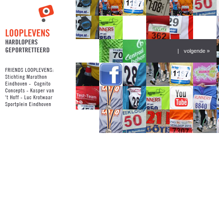
|
volgende »