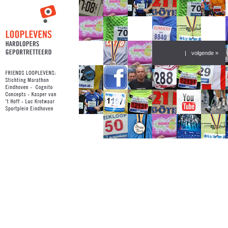
|
volgende »