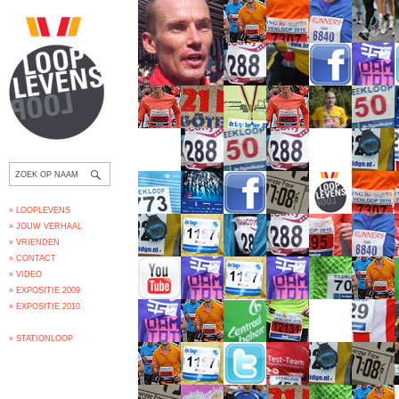
» LOOPLEVENS
» JOUW VERHAAL
» VRIENDEN
» CONTACT
» VIDEO
» EXPOSITIE 2009
» EXPOSITIE 2010
» STATIONLOOP