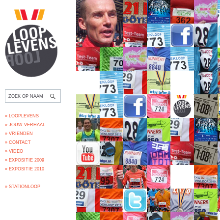
» LOOPLEVENS
» JOUW VERHAAL
» VRIENDEN
» CONTACT
» VIDEO
» EXPOSITIE 2009
» EXPOSITIE 2010
» STATIONLOOP