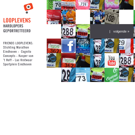
|
volgende »