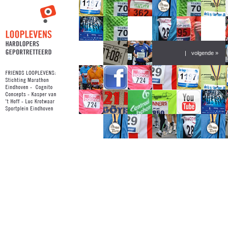
|
volgende »