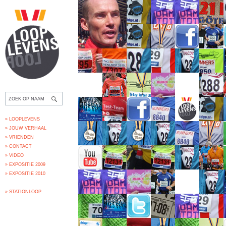
» LOOPLEVENS
» JOUW VERHAAL
» VRIENDEN
» CONTACT
» VIDEO
» EXPOSITIE 2009
» EXPOSITIE 2010
» STATIONLOOP