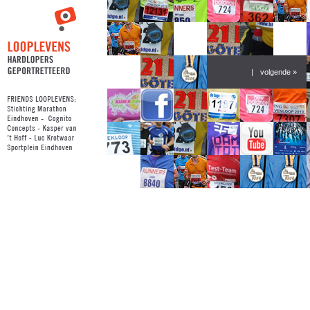
|
volgende »