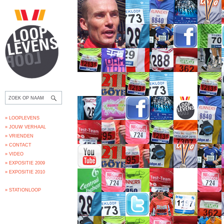
» LOOPLEVENS
» JOUW VERHAAL
» VRIENDEN
» CONTACT
» VIDEO
» EXPOSITIE 2009
» EXPOSITIE 2010
» STATIONLOOP