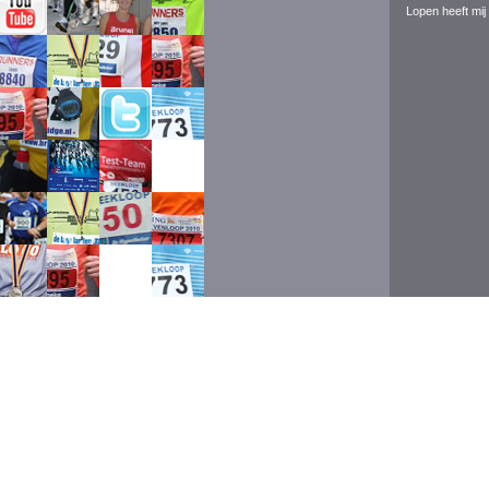
Lopen heeft mij 
Event ran