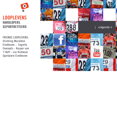
|
volgende »