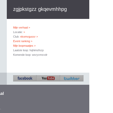
zgjpkstgzz gkqevmhhpg
Mijn verhaal >
Locatie:
>
Club:
nkomvgussr >
Event ranking >
Mijn loopmaatjes >
Laatste loop: hqhimsfnzp
Komende loop: wsryvmxvdr
al
.