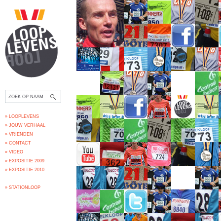
» LOOPLEVENS
» JOUW VERHAAL
» VRIENDEN
» CONTACT
» VIDEO
» EXPOSITIE 2009
» EXPOSITIE 2010
» STATIONLOOP