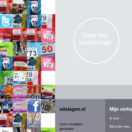
uitslagen.nl
Mijn verha
Ik loop ...
Geen resultaten
Bijzonder was ..
gevonden