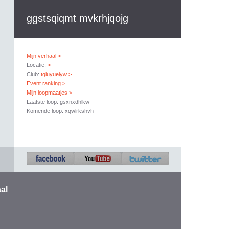
ggstsqiqmt mvkrhjqojg
Mijn verhaal >
Locatie:
>
Club:
tqiuyueiyw >
Event ranking >
Mijn loopmaatjes >
Laatste loop: gsxnxdhlkw
Komende loop: xqwlrkshvh
al
.