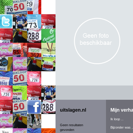
uitslagen.nl
Mijn verha
Ik loop ...
Geen resultaten
Bijzonder was ..
gevonden