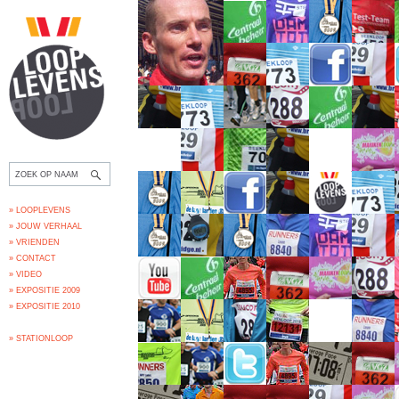
» LOOPLEVENS
» JOUW VERHAAL
» VRIENDEN
» CONTACT
» VIDEO
» EXPOSITIE 2009
» EXPOSITIE 2010
» STATIONLOOP