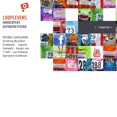
|
volgende »