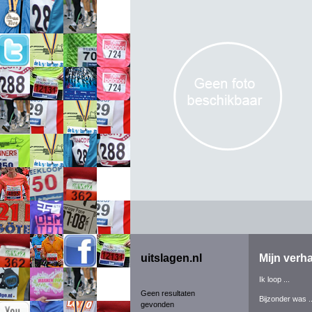
uitslagen.nl
Mijn verha
Ik loop ...
Geen resultaten
Bijzonder was ..
gevonden