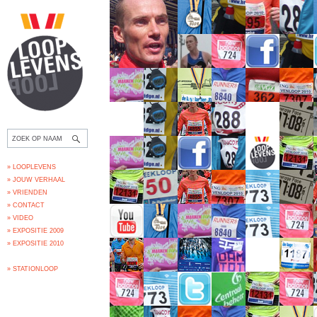
» LOOPLEVENS
» JOUW VERHAAL
» VRIENDEN
» CONTACT
» VIDEO
» EXPOSITIE 2009
» EXPOSITIE 2010
» STATIONLOOP