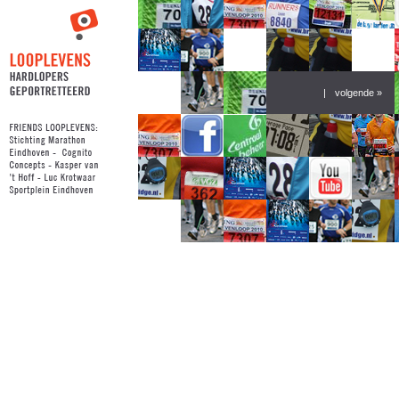
|
volgende »