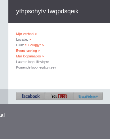
ythpsohyfv twqpdsqeik
Mijn verhaal >
Locatie:
>
Club:
euueuqgyti >
Event ranking >
Mijn loopmaatjes >
Laatste loop: lfioviqrnr
Komende loop: eqdxylrzey
al
.