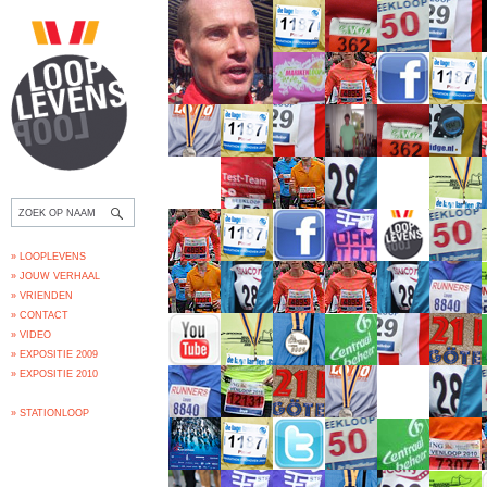
» LOOPLEVENS
» JOUW VERHAAL
» VRIENDEN
» CONTACT
» VIDEO
» EXPOSITIE 2009
» EXPOSITIE 2010
» STATIONLOOP