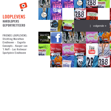
|
volgende »