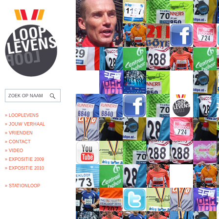
» LOOPLEVENS
» JOUW VERHAAL
» VRIENDEN
» CONTACT
» VIDEO
» EXPOSITIE 2009
» EXPOSITIE 2010
» STATIONLOOP