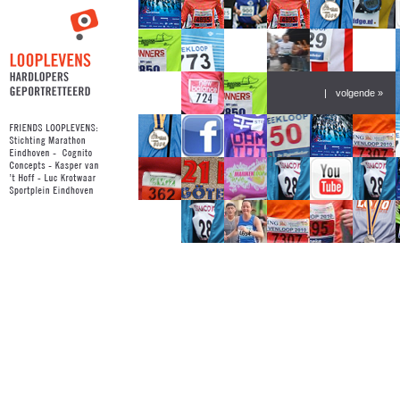
|
volgende »