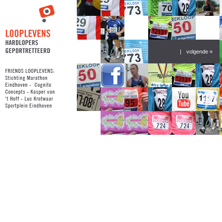
|
volgende »