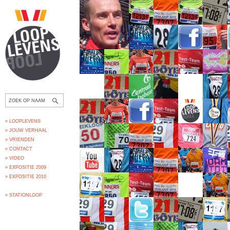
» LOOPLEVENS
» JOUW VERHAAL
» VRIENDEN
» CONTACT
» VIDEO
» EXPOSITIE 2009
» EXPOSITIE 2010
» STATIONLOOP