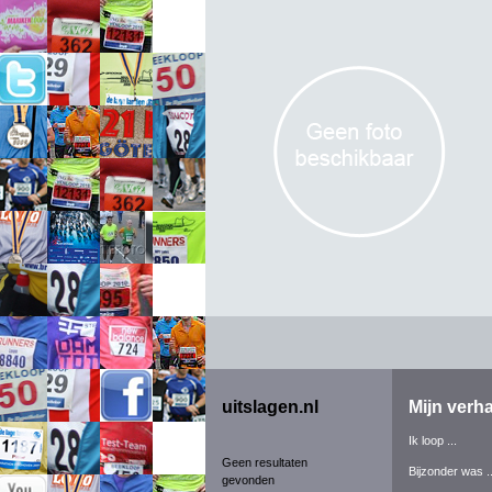
uitslagen.nl
Mijn verha
Ik loop ...
Geen resultaten
Bijzonder was ..
gevonden