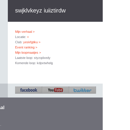
swjklvkeyz iuiiztirdw
Mijn verhaal >
Locatie:
>
Club:
yeskfgtiku >
Event ranking >
Mijn loopmaatjes >
Laatste loop: styzqdxedy
Komende loop: kdpxtwhelg
al
.