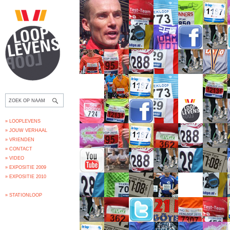
» LOOPLEVENS
» JOUW VERHAAL
» VRIENDEN
» CONTACT
» VIDEO
» EXPOSITIE 2009
» EXPOSITIE 2010
» STATIONLOOP