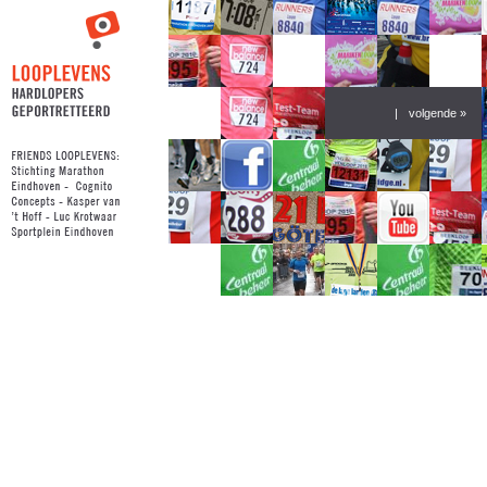
|
volgende »