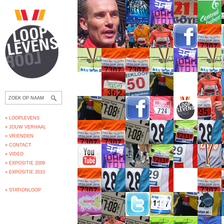
» LOOPLEVENS
» JOUW VERHAAL
» VRIENDEN
» CONTACT
» VIDEO
» EXPOSITIE 2009
» EXPOSITIE 2010
» STATIONLOOP