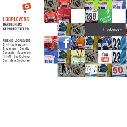
|
volgende »