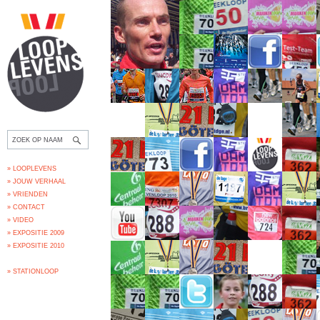
» LOOPLEVENS
» JOUW VERHAAL
» VRIENDEN
» CONTACT
» VIDEO
» EXPOSITIE 2009
» EXPOSITIE 2010
» STATIONLOOP