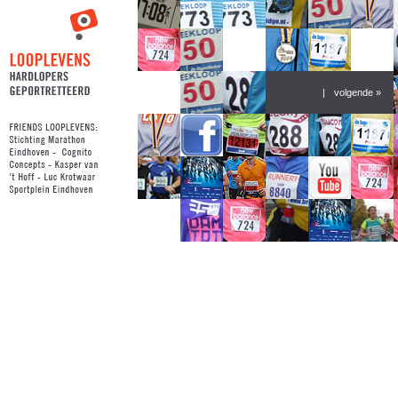
|
volgende »