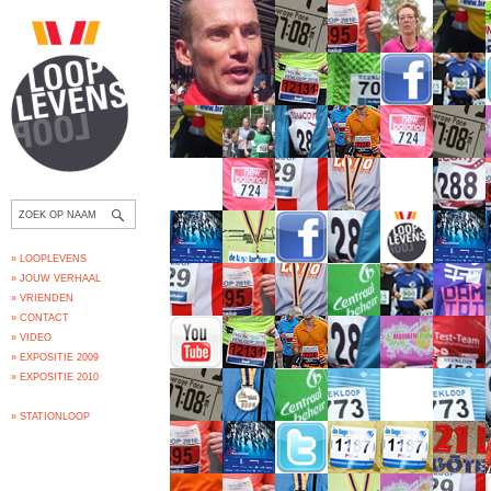
» LOOPLEVENS
» JOUW VERHAAL
» VRIENDEN
» CONTACT
» VIDEO
» EXPOSITIE 2009
» EXPOSITIE 2010
» STATIONLOOP