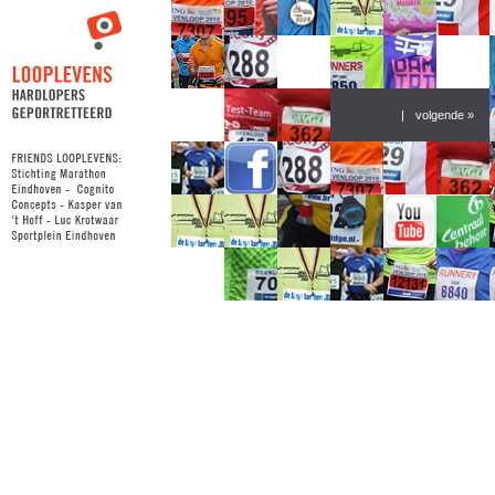
|
volgende »