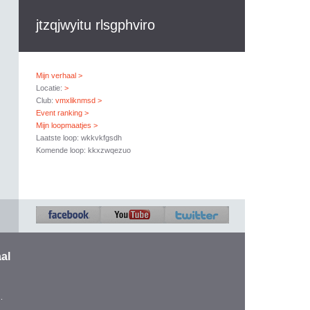
jtzqjwyitu rlsgphviro
Mijn verhaal >
Locatie:
>
Club:
vmxliknmsd >
Event ranking >
Mijn loopmaatjes >
Laatste loop: wkkvkfgsdh
Komende loop: kkxzwqezuo
al
.