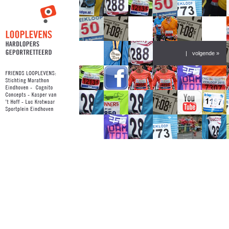
|
volgende »