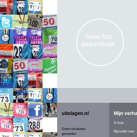
uitslagen.nl
Mijn verha
Ik loop ...
Geen resultaten
Bijzonder was ..
gevonden