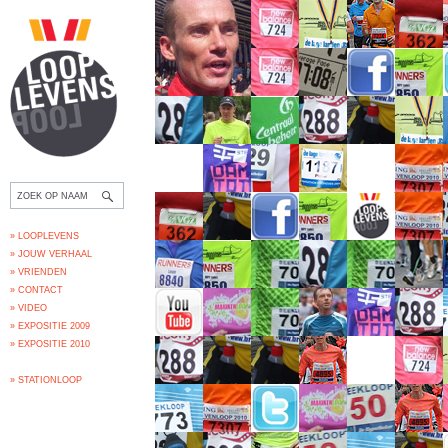
» LOOPLEVENS
» JOUW VERHAAL
» VRIENDEN
» CONTACT
» VIDEO
» EXPOSITIE 2009
» EXPOSITIE 2010
» STATIONLOOP