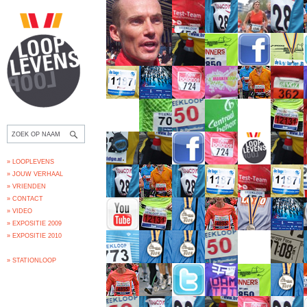
» LOOPLEVENS
» JOUW VERHAAL
» VRIENDEN
» CONTACT
» VIDEO
» EXPOSITIE 2009
» EXPOSITIE 2010
» STATIONLOOP