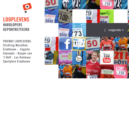
|
volgende »