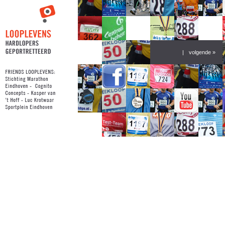
|
volgende »