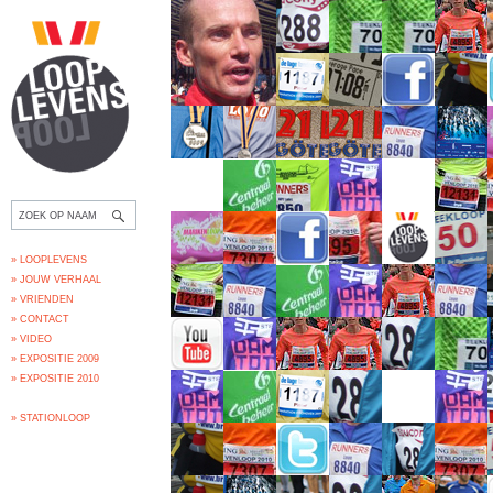
» LOOPLEVENS
» JOUW VERHAAL
» VRIENDEN
» CONTACT
» VIDEO
» EXPOSITIE 2009
» EXPOSITIE 2010
» STATIONLOOP