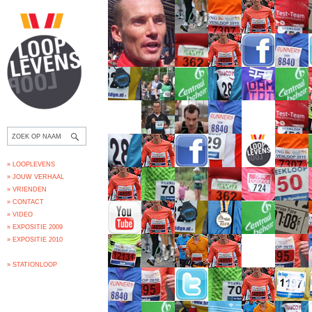
» LOOPLEVENS
» JOUW VERHAAL
» VRIENDEN
» CONTACT
» VIDEO
» EXPOSITIE 2009
» EXPOSITIE 2010
» STATIONLOOP