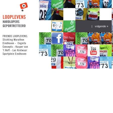
|
volgende »