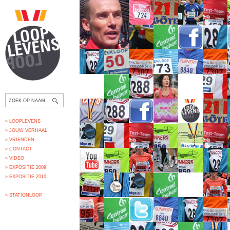
» LOOPLEVENS
» JOUW VERHAAL
» VRIENDEN
» CONTACT
» VIDEO
» EXPOSITIE 2009
» EXPOSITIE 2010
» STATIONLOOP