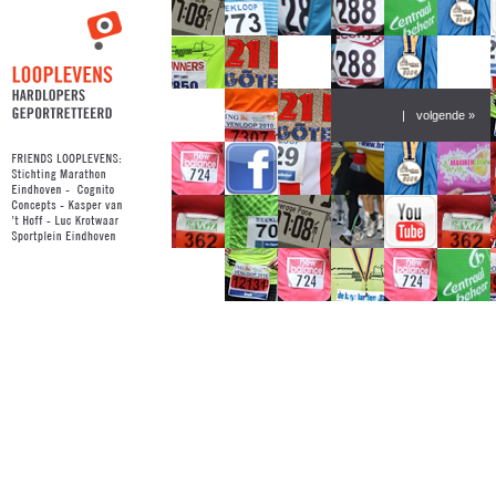
|
volgende »