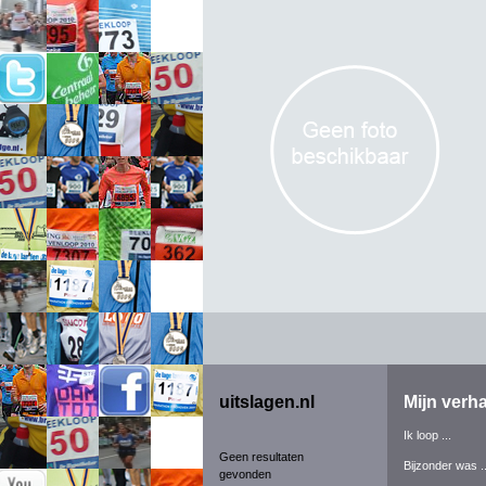
uitslagen.nl
Mijn verha
Ik loop ...
Geen resultaten
Bijzonder was ..
gevonden