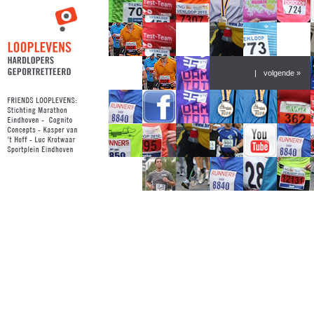
|
volgende »