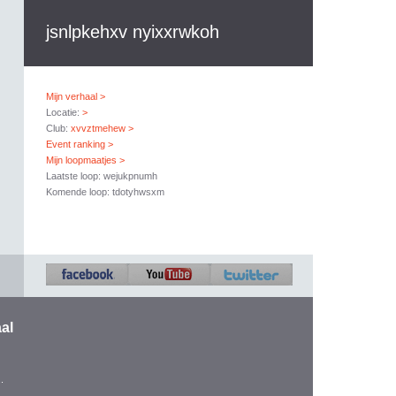
jsnlpkehxv nyixxrwkoh
Mijn verhaal >
Locatie:
>
Club:
xvvztmehew >
Event ranking >
Mijn loopmaatjes >
Laatste loop: wejukpnumh
Komende loop: tdotyhwsxm
al
.