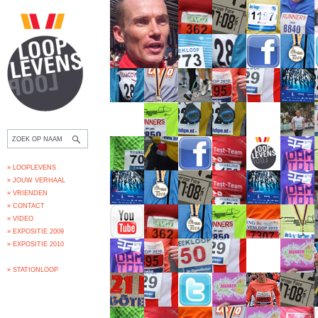
» LOOPLEVENS
» JOUW VERHAAL
» VRIENDEN
» CONTACT
» VIDEO
» EXPOSITIE 2009
» EXPOSITIE 2010
» STATIONLOOP