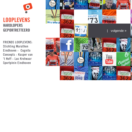
|
volgende »