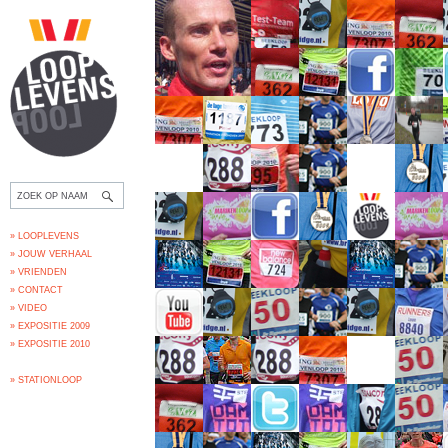
» LOOPLEVENS
» JOUW VERHAAL
» VRIENDEN
» CONTACT
» VIDEO
» EXPOSITIE 2009
» EXPOSITIE 2010
» STATIONLOOP