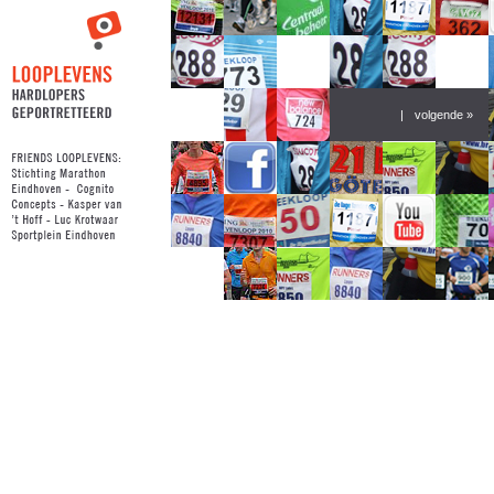
|
volgende »