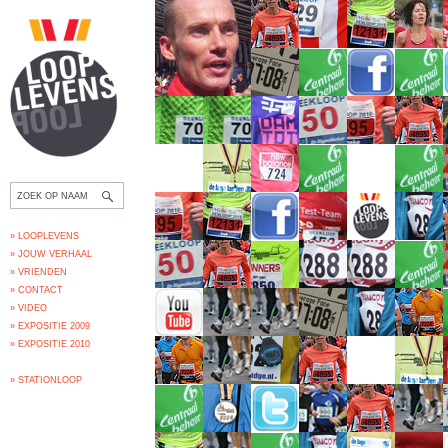
» LOOPLEVENS
» JOUW VERHAAL
» VRIENDEN
» CONTACT
» VIDEO
» EXPOSITIE 2009
» EXPOSITIE 2010
» STATIONLOOP