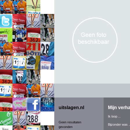
uitslagen.nl
Mijn verha
Ik loop ...
Geen resultaten
Bijzonder was ..
gevonden