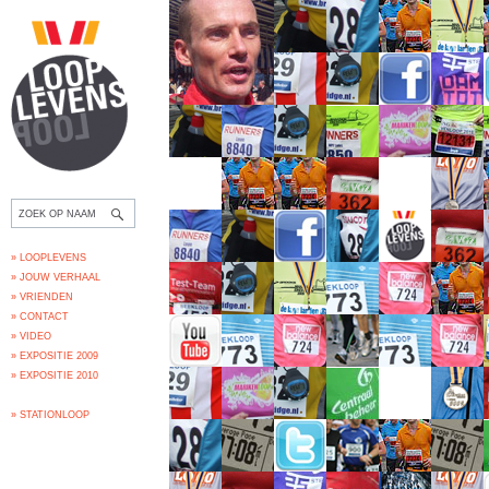
» LOOPLEVENS
» JOUW VERHAAL
» VRIENDEN
» CONTACT
» VIDEO
» EXPOSITIE 2009
» EXPOSITIE 2010
» STATIONLOOP