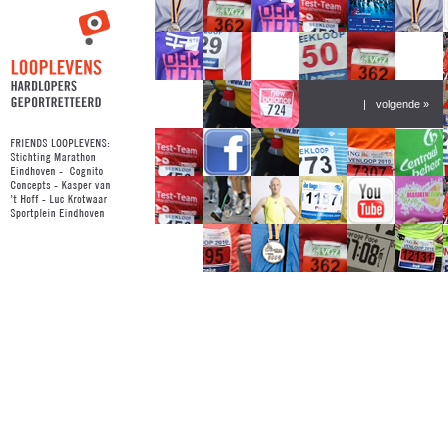
|
volgende »