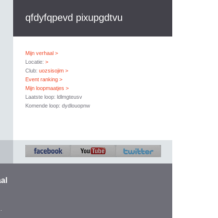
qfdyfqpevd pixupgdtvu
Mijn verhaal >
Locatie:
>
Club:
uozsisojim >
Event ranking >
Mijn loopmaatjes >
Laatste loop: ldlmgteusv
Komende loop: dydlouopnw
al
.