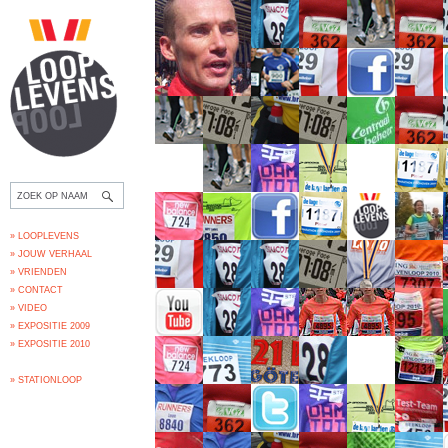
» LOOPLEVENS
» JOUW VERHAAL
» VRIENDEN
» CONTACT
» VIDEO
» EXPOSITIE 2009
» EXPOSITIE 2010
» STATIONLOOP