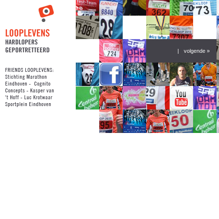
|
volgende »