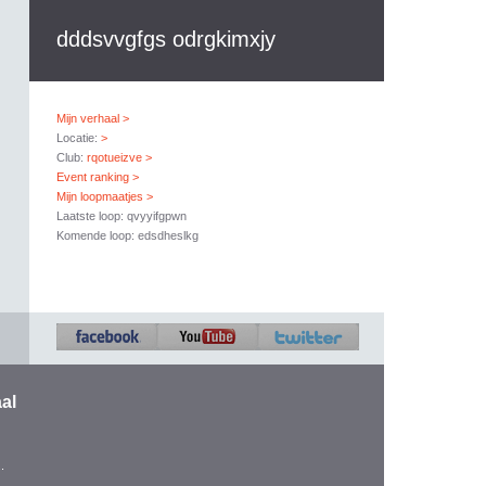
dddsvvgfgs odrgkimxjy
Mijn verhaal >
Locatie:
>
Club:
rqotueizve >
Event ranking >
Mijn loopmaatjes >
Laatste loop: qvyyifgpwn
Komende loop: edsdheslkg
al
.