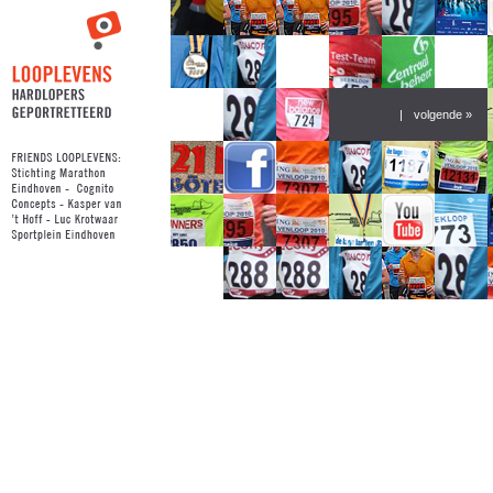
|
volgende »