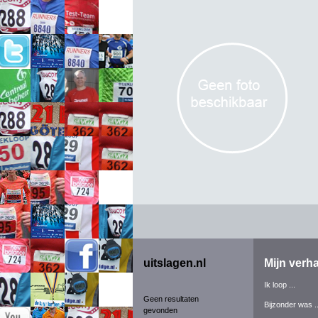
uitslagen.nl
Mijn verha
Ik loop ...
Geen resultaten
Bijzonder was ..
gevonden