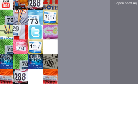
Lopen heeft mij 
Event ran