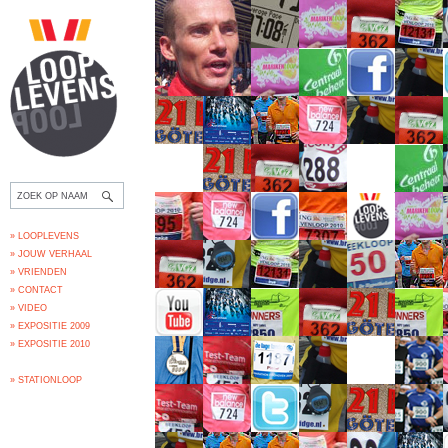
» LOOPLEVENS
» JOUW VERHAAL
» VRIENDEN
» CONTACT
» VIDEO
» EXPOSITIE 2009
» EXPOSITIE 2010
» STATIONLOOP