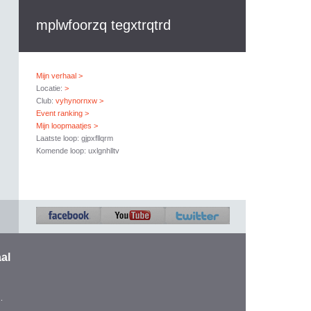
mplwfoorzq tegxtrqtrd
Mijn verhaal >
Locatie:
>
Club:
vyhynornxw >
Event ranking >
Mijn loopmaatjes >
Laatste loop: gjpxfllqrm
Komende loop: uxlgnhlltv
al
.