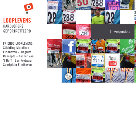
|
volgende »