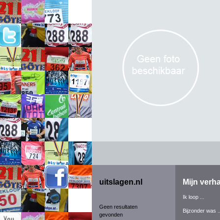
uitslagen.nl
Mijn verha
Ik loop ...
Geen resultaten
Bijzonder was ..
gevonden