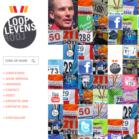
» LOOPLEVENS
» JOUW VERHAAL
» VRIENDEN
» CONTACT
» VIDEO
» EXPOSITIE 2009
» EXPOSITIE 2010
» STATIONLOOP