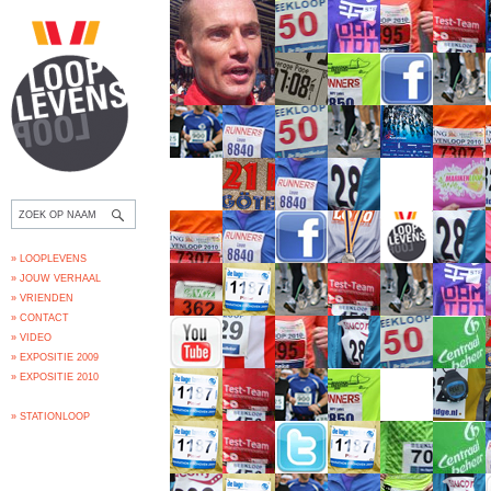
» LOOPLEVENS
» JOUW VERHAAL
» VRIENDEN
» CONTACT
» VIDEO
» EXPOSITIE 2009
» EXPOSITIE 2010
» STATIONLOOP