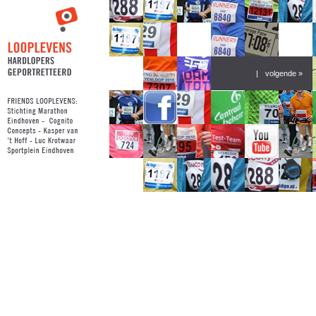
|
volgende »