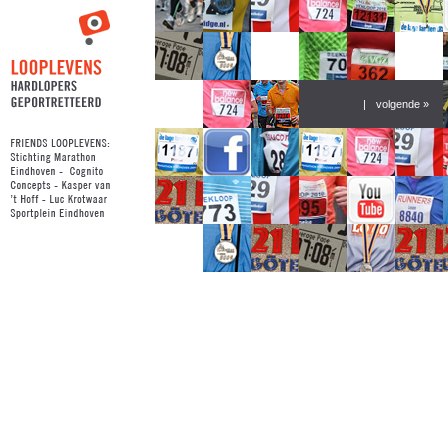
|
volgende »