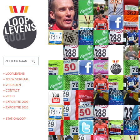
» LOOPLEVENS
» JOUW VERHAAL
» VRIENDEN
» CONTACT
» VIDEO
» EXPOSITIE 2009
» EXPOSITIE 2010
» STATIONLOOP