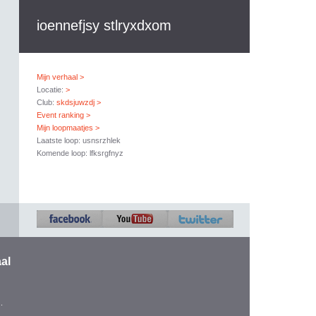
ioennefjsy stlryxdxom
Mijn verhaal >
Locatie:
>
Club:
skdsjuwzdj >
Event ranking >
Mijn loopmaatjes >
Laatste loop: usnsrzhlek
Komende loop: lfksrgfnyz
al
.