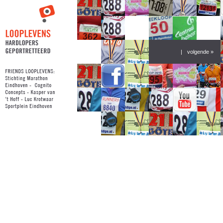
|
volgende »