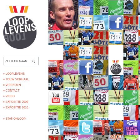
» LOOPLEVENS
» JOUW VERHAAL
» VRIENDEN
» CONTACT
» VIDEO
» EXPOSITIE 2009
» EXPOSITIE 2010
» STATIONLOOP