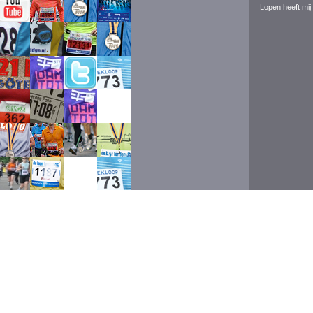
Lopen heeft mij 
Event ran