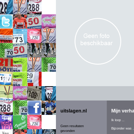
uitslagen.nl
Mijn verha
Ik loop ...
Geen resultaten
Bijzonder was ..
gevonden