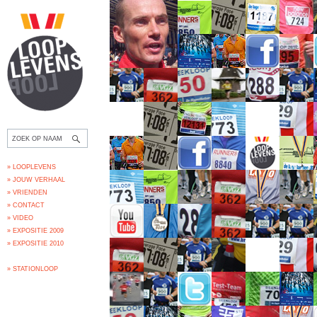
» LOOPLEVENS
» JOUW VERHAAL
» VRIENDEN
» CONTACT
» VIDEO
» EXPOSITIE 2009
» EXPOSITIE 2010
» STATIONLOOP