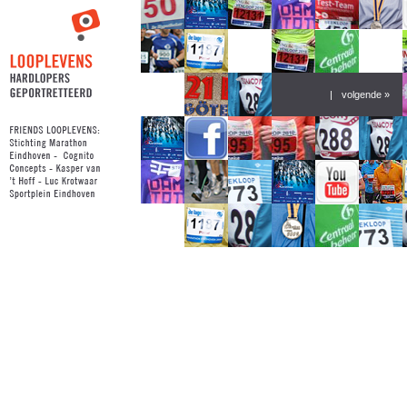
|
volgende »