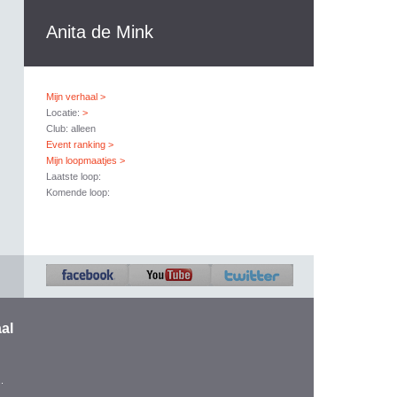
Anita de Mink
Mijn verhaal >
Locatie:
>
Club: alleen
Event ranking >
Mijn loopmaatjes >
Laatste loop:
Komende loop:
al
.