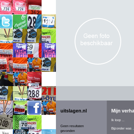
uitslagen.nl
Mijn verha
Ik loop ...
Geen resultaten
Bijzonder was ..
gevonden