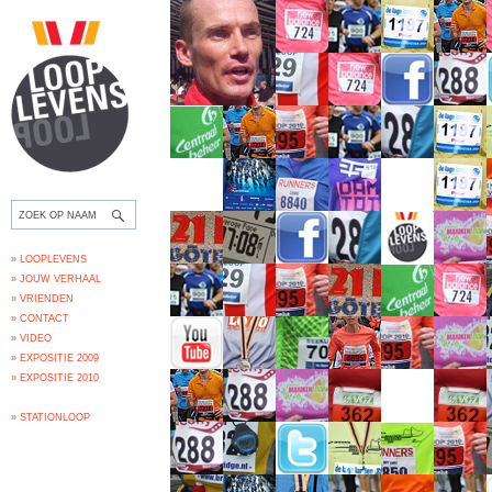
» LOOPLEVENS
» JOUW VERHAAL
» VRIENDEN
» CONTACT
» VIDEO
» EXPOSITIE 2009
» EXPOSITIE 2010
» STATIONLOOP