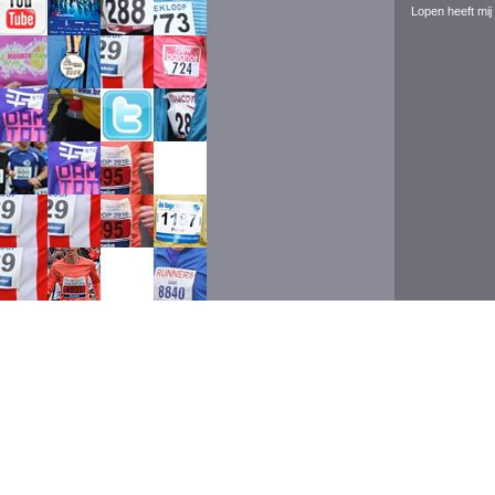
Lopen heeft mij 
Event ran