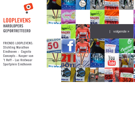
|
volgende »