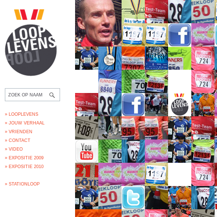
» LOOPLEVENS
» JOUW VERHAAL
» VRIENDEN
» CONTACT
» VIDEO
» EXPOSITIE 2009
» EXPOSITIE 2010
» STATIONLOOP