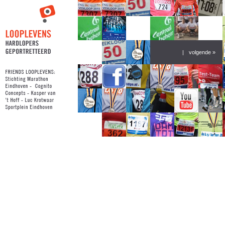
|
volgende »