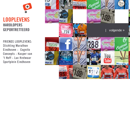
|
volgende »