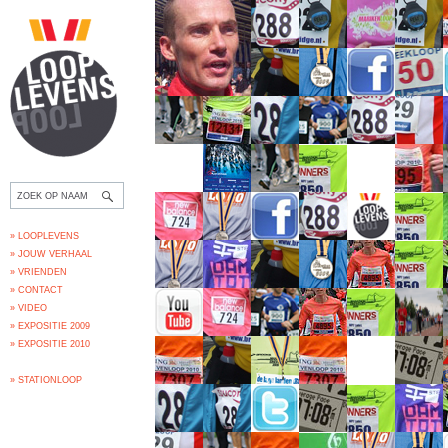
» LOOPLEVENS
» JOUW VERHAAL
» VRIENDEN
» CONTACT
» VIDEO
» EXPOSITIE 2009
» EXPOSITIE 2010
» STATIONLOOP