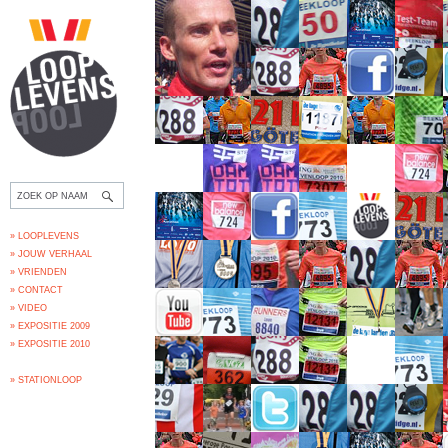
» LOOPLEVENS
» JOUW VERHAAL
» VRIENDEN
» CONTACT
» VIDEO
» EXPOSITIE 2009
» EXPOSITIE 2010
» STATIONLOOP