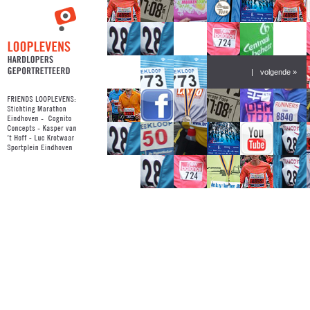
|
volgende »