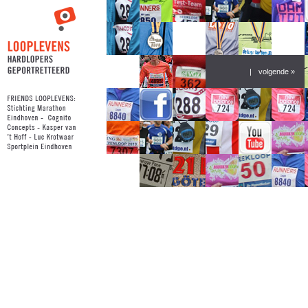
|
volgende »