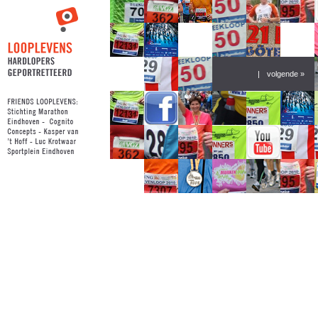
|
volgende »