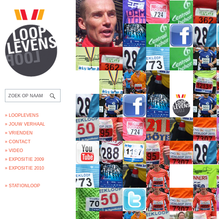
» LOOPLEVENS
» JOUW VERHAAL
» VRIENDEN
» CONTACT
» VIDEO
» EXPOSITIE 2009
» EXPOSITIE 2010
» STATIONLOOP