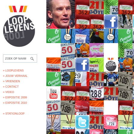
» LOOPLEVENS
» JOUW VERHAAL
» VRIENDEN
» CONTACT
» VIDEO
» EXPOSITIE 2009
» EXPOSITIE 2010
» STATIONLOOP