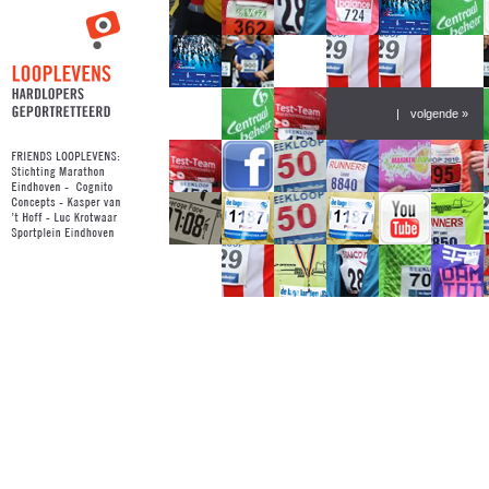
|
volgende »