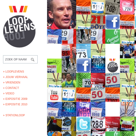
» LOOPLEVENS
» JOUW VERHAAL
» VRIENDEN
» CONTACT
» VIDEO
» EXPOSITIE 2009
» EXPOSITIE 2010
» STATIONLOOP