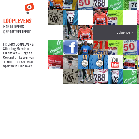
|
volgende »