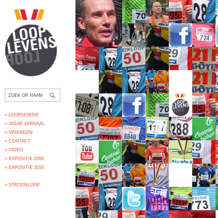
» LOOPLEVENS
» JOUW VERHAAL
» VRIENDEN
» CONTACT
» VIDEO
» EXPOSITIE 2009
» EXPOSITIE 2010
» STATIONLOOP