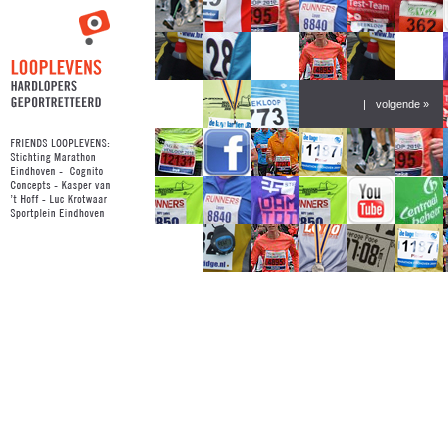
|
volgende »